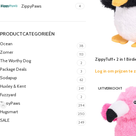
ZippyPaws
4
PRODUCTCATEGORIEËN
Ocean
38
Zomer
113
ZippyTuff+ 2 in 1 Bird
The Worthy Dog
2
Package Deals
Log in om prijzen te 
3
Sodapup
62
Huxley & Kent
UITVERKOCHT
241
Fuzzyard
2
ZippyPaws
294
Hugsmart
250
SALE
249