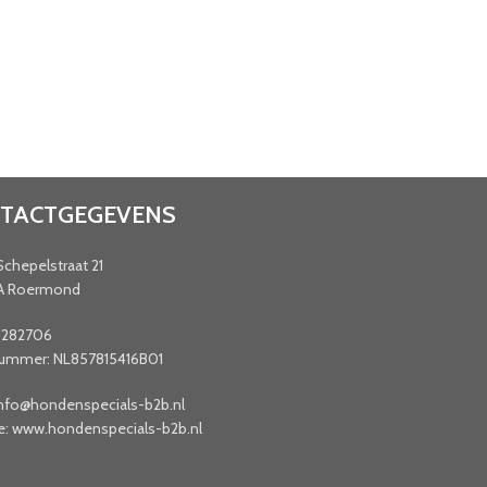
TACTGEGEVENS
Schepelstraat 21
A Roermond
9282706
mmer: NL857815416B01
info@hondenspecials-b2b.nl
e: www.hondenspecials-b2b.nl