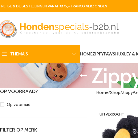
N NL, BE & DE BESTELLINGEN VANAF €175,- FRANCO VERZONDEN
THEMA'S
HOME
ZIPPYPAWS
HUXLEY & 
Zippy
OP VOORRAAD?
Home
Shop
ZippyP
Op voorraad
UITVERKOCHT
FILTER OP MERK