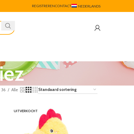
REGISTREREN
CONTACT
NEDERLANDS
iez
36
Alle
UITVERKOCHT