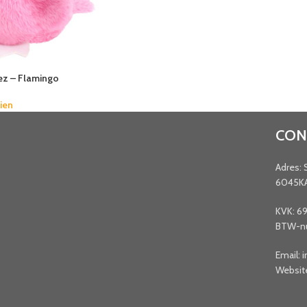
diez – Flamingo
zien
CON
Adres: 
6045K
KVK: 6
BTW-nu
Email: 
Websit