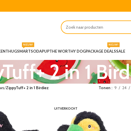
NIEUW!
NIEUW!
KENT
HUGSMART
SODAPUP
THE WORTHY DOG
PACKAGE DEALS
SALE
Tuff+ 2 in 1 Bird
aws
ZippyTuff+ 2 in 1 Birdiez
Tonen
9
24
UITVERKOCHT