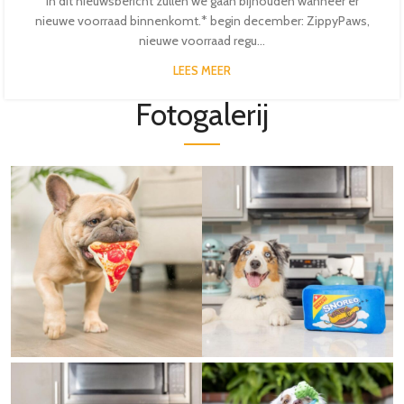
In dit nieuwsbericht zullen we gaan bijhouden wanneer er
nieuwe voorraad binnenkomt.* begin december: ZippyPaws,
nieuwe voorraad regu...
LEES MEER
Fotogalerij