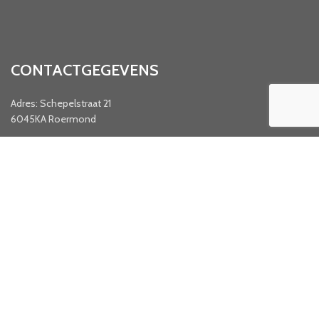
CONTACTGEGEVENS
Adres: Schepelstraat 21
6045KA Roermond
KVK: 69282706
BTW-nummer: NL857815416B01
Email: info@hondenspecials-b2b.nl
Website: www.hondenspecials-b2b.nl