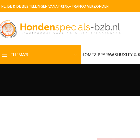
N NL, BE & DE BESTELLINGEN VANAF €175,- FRANCO VERZONDEN
THEMA'S
HOME
ZIPPYPAWS
HUXLEY & 