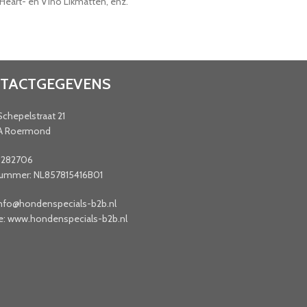
Heart- en Vino Likmatten, enz.
TACTGEGEVENS
Schepelstraat 21
A Roermond
9282706
mmer: NL857815416B01
info@hondenspecials-b2b.nl
e: www.hondenspecials-b2b.nl