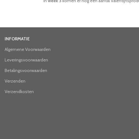
In
week 3
komen er nog een aantal Valentijnspro
INFORMATIE
Algemene Voorwaarden
Leveringsvoorwaarden
Betalingsvoorwaarden
Verzenden
Verzendkosten