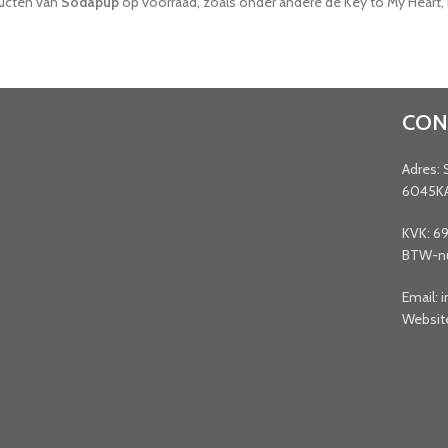
ducten van
Sodapup
op voorraad, zoals onder andere de Key to My Heart, 
CON
Adres: 
6045K
KVK: 6
BTW-nu
Email: 
Websit