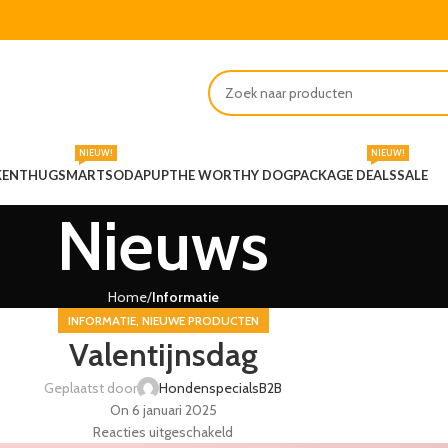
NIEUW!
NIEUW!
KENT
HUGSMART
SODAPUP
THE WORTHY DOG
PACKAGE DEALS
SALE
Nieuws
Home
Informatie
,
INFORMATIE
NIEUWE PRODUCTEN
Valentijnsdag
Geplaatst door
HondenspecialsB2B
On 6 januari 2025
Reacties uitgeschakeld