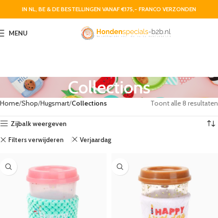
IN NL, BE & DE BESTELLINGEN VANAF €175,- FRANCO VERZONDEN
MENU
Collections
Home
Shop
Hugsmart
Collections
Toont alle 8 resultaten
Zijbalk weergeven
Filters verwijderen
Verjaardag