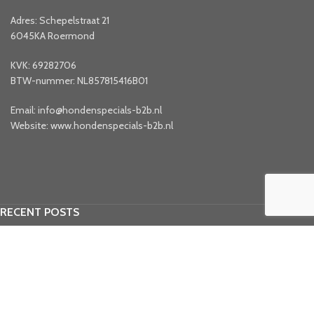
Adres: Schepelstraat 21
6045KA Roermond
KVK: 69282706
BTW-nummer: NL857815416B01
Email: info@hondenspecials-b2b.nl
Website: www.hondenspecials-b2b.nl
RECENT POSTS
Nieuwe leveringen
20 november 2025
No Comments
It’s Time To Bloom!